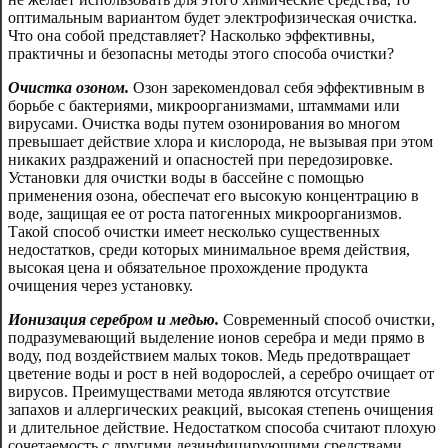
оптимальным вариантом будет электрофизическая очистка.
Что она собой представляет? Насколько эффективны,
практичны и безопасны методы этого способа очистки?
Очистка озоном.
Озон зарекомендовал себя эффективным в
борьбе с бактериями, микроорганизмами, штаммами или
вирусами. Очистка воды путем озонирования во многом
превышает действие хлора и кислорода, не вызывая при этом
никаких раздражений и опасностей при передозировке.
Установки для очистки воды в бассейне с помощью
применения озона, обеспечат его высокую концентрацию в
воде, защищая ее от роста патогенных микроорганизмов.
Такой способ очистки имеет несколько существенных
недостатков, среди которых минимальное время действия,
высокая цена и обязательное прохождение продукта
очищения через установку.
Ионизация серебром и медью.
Современный способ очистки,
подразумевающий выделение ионов серебра и меди прямо в
воду, под воздействием малых токов. Медь предотвращает
цветение воды и рост в ней водорослей, а серебро очищает от
вирусов. Преимуществами метода являются отсутствие
запахов и аллергических реакций, высокая степень очищения
и длительное действие. Недостатком способа считают плохую
сочетаемость с другими дезинфицирующими средствами.