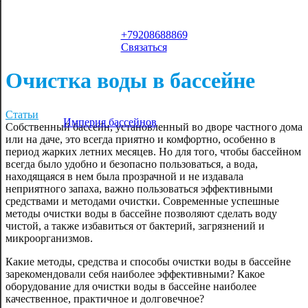
льство
Модульные бани
Бассейны фото
вание для
а
ь дилером
Павильоны для
Покупка бассейна
Трамплин для
Новости
ов РФ
тных
бассейна из
бассейна
+79208688869
в в РФ и РБ
поликарбоната
Связаться
-pools
Очистка воды в бассейне
Статьи
Империя бассейнов
Собственный бассейн, установленный во дворе частного дома
или на даче, это всегда приятно и комфортно, особенно в
период жарких летних месяцев. Но для того, чтобы бассейном
всегда было удобно и безопасно пользоваться, а вода,
находящаяся в нем была прозрачной и не издавала
неприятного запаха, важно пользоваться эффективными
средствами и методами очистки. Современные успешные
методы очистки воды в бассейне позволяют сделать воду
чистой, а также избавиться от бактерий, загрязнений и
микроорганизмов.
Какие методы, средства и способы очистки воды в бассейне
зарекомендовали себя наиболее эффективными? Какое
оборудование для очистки воды в бассейне наиболее
качественное, практичное и долговечное?