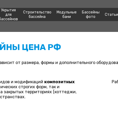
Укрытия
Строительство
Модульные
Бассейны
для
Статьи
бассейна
бани
фото
бассейнов
ЙНЫ ЦЕНА РФ
зависит от размера, формы и дополнительного оборудова
видов и модификаций
композитных
Ра
сических строгих форм, так и
а закрытых территориях (коттеджи,
остранствах.