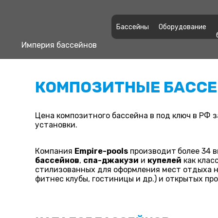
Бассейны
Оборудование
Империя бассейнов
КОМПОЗИТНЫЕ БАССЕ
Цена композитного бассейна в под ключ в РФ 
установки.
Компания
Empire-pools
производит
более 34 
бассейнов
,
спа-джакузи
и
купелей
как клас
стилизованных для оформления мест отдыха н
фитнес клубы, гостиницы и др.) и открытых пр