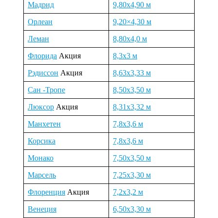
Мадрид
9,80х4,90 м
Орлеан
9,20×4,30 м
Леман
8,80х4,0 м
Флорида
Акция
8,3х3 м
Рэдиссон
Акция
8,63х3,33 м
Сан -Тропе
8,50х3,50 м
Люксор
Акция
8,31х3,32 м
Манхетен
7,8х3,6 м
Корсика
7,8х3,6 м
Монако
7,50х3,50 м
Марсель
7,25х3,30 м
Флоренция
Акция
7,2х3,2 м
Венеция
6,50х3,30 м