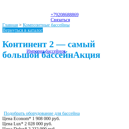
я для
Строительство
Модульные бан
пылесос
-Ответ
Оборудование для
Доставка
Как стать дилером
Павильоны для
Покупка бассей
нов
бассейна
бассейнов РФ
композитных
бассейна из
+79208688869
бассейнов в РФ и РБ
поликарбоната
Связаться
— Еmpire-pools
Главная
>
Композитные бассейны
Вернуться в каталог
Континент 2 — самый
Империя бассейнов
большой бассейн
Акция
Подобрать оборудование для бассейна
Цена Econom*
1 908 000 руб.
Цена Lux*
2 028 000 руб.
Цена Delux*
2 232 000 руб.