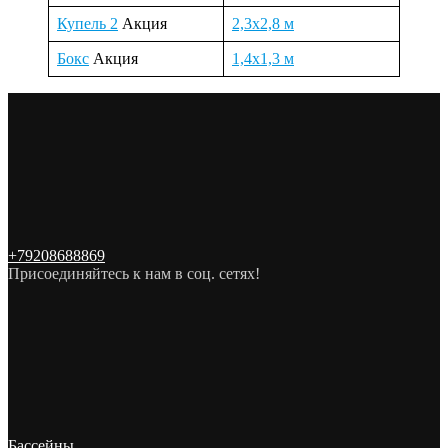
Купель 2
Акция
2,3х2,8 м
Бокс
Акция
1,4х1,3 м
+79208688869
Присоединяйтесь к нам в соц. сетях!
Бассейны