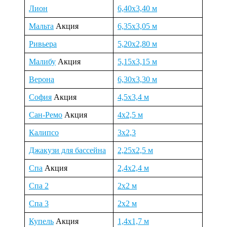
Лион
6,40х3,40 м
Мальта
Акция
6,35х3,05 м
Ривьера
5,20х2,80 м
Малибу
Акция
5,15х3,15 м
Верона
6,30х3,30 м
София
Акция
4,5х3,4 м
Сан-Ремо
Акция
4х2,5 м
Калипсо
3х2,3
Джакузи для бассейна
2,25х2,5 м
Спа
Акция
2,4х2,4 м
Спа 2
2х2 м
Спа 3
2х2 м
Купель
Акция
1,4х1,7 м