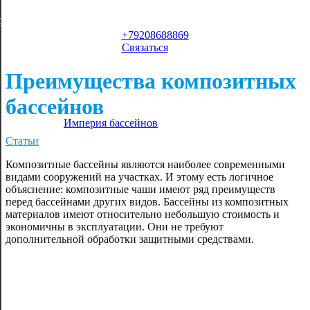
Укрытия для
Строительство
чистки
ров
Робот-пылесос
Сервис
Вопрос-Ответ
Оборудование для
Доставка
Как стать дилером
бассейнов
бассейна
ейна
бассейнов РФ
композитных
+79208688869
бассейнов в РФ и РБ
Связаться
— Еmpire-pools
Преимущества композитных
бассейнов
Империя бассейнов
Статьи
Композитные бассейны являются наиболее современными
видами сооружений на участках. И этому есть логичное
объяснение: композитные чаши имеют ряд преимуществ
перед бассейнами других видов. Бассейны из композитных
материалов имеют относительно небольшую стоимость и
экономичны в эксплуатации. Они не требуют
дополнительной обработки защитными средствами.