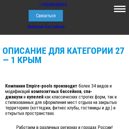
+79208688869
Укрытия для
Строительство
бассейнов
бассейна
Связаться
Империя бассейнов
ОПИСАНИЕ ДЛЯ КАТЕГОРИИ 27
— 1 КРЫМ
Компания Empire-pools производит
более 34 видов и
модификаций
композитных бассейнов
,
спа-
джакузи
и
купелей
как классических строгих форм, так и
стилизованных для оформления мест отдыха на закрытых
территориях (коттеджи, фитнес клубы, гостиницы и др.) и
открытых пространствах.
Работаем в различных регионах и городах России!