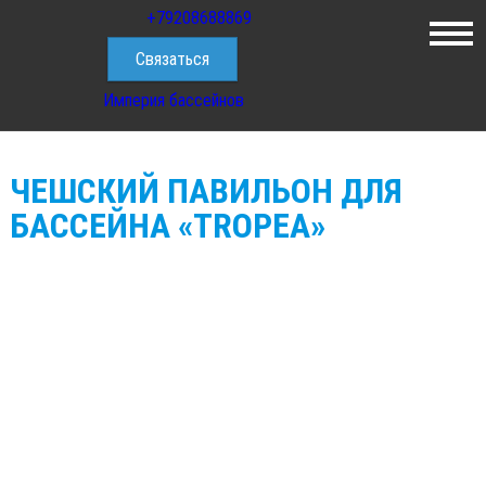
+79208688869
Укрытия для
Строительство
бассейнов
бассейна
Связаться
Империя бассейнов
ЧЕШСКИЙ ПАВИЛЬОН ДЛЯ
БАССЕЙНА «TROPEA»