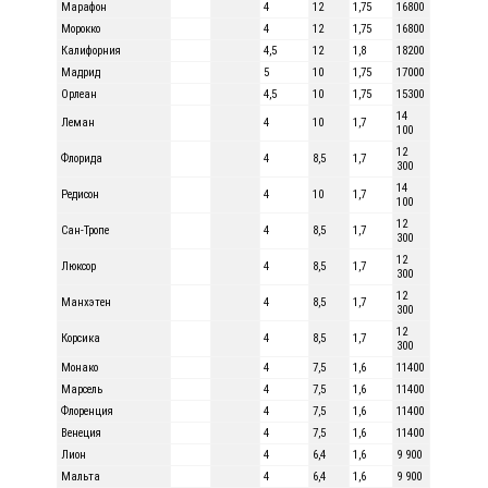
Марафон
4
12
1,75
16800
Морокко
4
12
1,75
16800
Калифорния
4,5
12
1,8
18200
Мадрид
5
10
1,75
17000
Орлеан
4,5
10
1,75
15300
14
Леман
4
10
1,7
100
12
Флорида
4
8,5
1,7
300
14
Редисон
4
10
1,7
100
12
Сан-Тропе
4
8,5
1,7
300
12
Люксор
4
8,5
1,7
300
12
Манхэтен
4
8,5
1,7
300
12
Корсика
4
8,5
1,7
300
Монако
4
7,5
1,6
11400
Марсель
4
7,5
1,6
11400
Флоренция
4
7,5
1,6
11400
Венеция
4
7,5
1,6
11400
Лион
4
6,4
1,6
9 900
Мальта
4
6,4
1,6
9 900