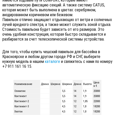
Имеются ходовые пути COMFORT, которые имеют
автоматическую фиксацию секций. А также систему CATUS,
которая может быть выполнена в цветах: серебряном,
анодированном коричневом или бежевом.
Павильон отлично защищает отдыхающих от ветра и солнечных
лучей вредного спектра, а также может служить зоной отдыха.
Стоимость павильона будет зависеть от его размеров. Это
очень удобная конструкция, которая быстро складывается и
разбирается за счет телескопической системы устройства.
Для того, чтобы купить чешский павильон для бассейна в
Красноярске и любом другом городе РФ и СНГ, выберите
нужную модель в нашем
каталоге
и свяжитесь с нами по номеру
+7 911 161 16 15.
Цена
Наименование
Длина
Ширина
Ширина
Длина
Высота
в €
Олимпик
5,5
14
1,9
25800
Континент
5,5
14
1,9
25800
Континент-2
5,5
12
1,85
22000
Континент-3
4,5
12
1,8
18200
Хилтон
4,5
12
1,8
18200