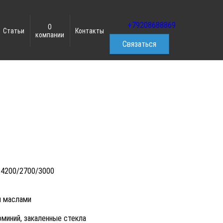
+79208688869
О
Статьи
Контакты
компании
Связаться
 4200/2700/3000
я маслами
юминий, закаленные стекла