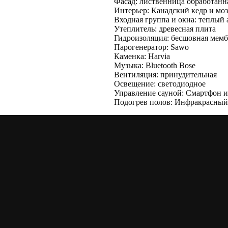
Фасад: лиственница обработанн
Интерьер: Канадский кедр и мо
Входная группа и окна: теплый
Утеплитель: древесная плита
Гидроизоляция: бесшовная мем
Парогенератор: Sawo
Каменка: Harvia
Музыка: Bluetooth Bose
Вентиляция: принудительная
Освещение: светодиодное
Управление сауной: Смартфон 
Подогрев полов: Инфракрасный