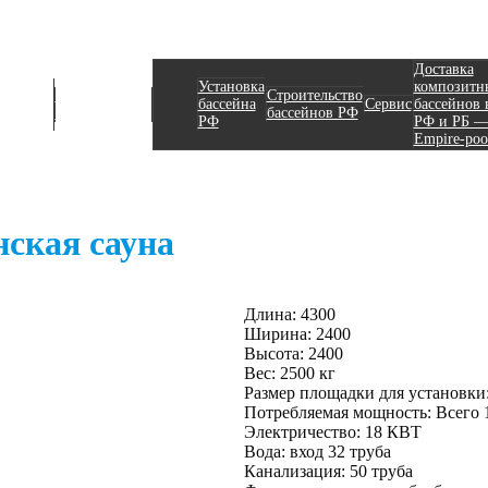
Доставка
крытия
Установка
композитн
Строительство
Строительство
ля
бассейна
Сервис
бассейнов 
бассейна
бассейнов РФ
ассейнов
РФ
РФ и РБ 
Еmpire-poo
ская сауна
Длина: 4300
Ширина: 2400
Высота: 2400
Вес: 2500 кг
Размер площадки для установки:
Потребляемая мощность: Всего 
Электричество: 18 КВТ
Вода: вход 32 труба
Канализация: 50 труба