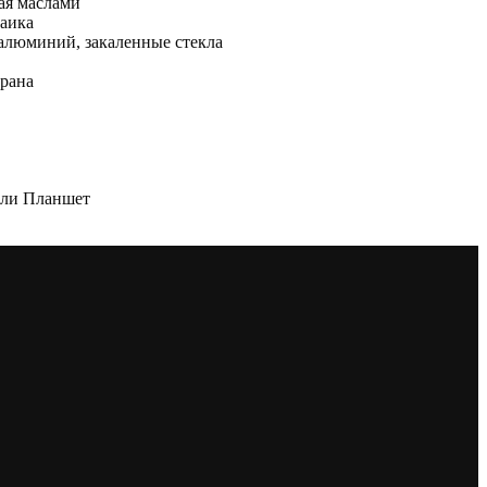
ая маслами
заика
 алюминий, закаленные стекла
брана
или Планшет