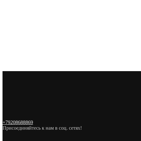
+79208688869
Присоединяйтесь к нам в соц. сетях!